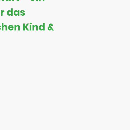
r das
chen Kind &