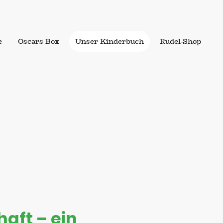
e
Oscars Box
Unser Kinderbuch
Rudel-Shop
aft – ein