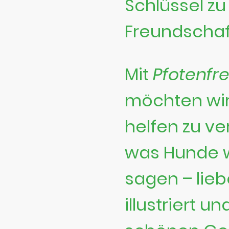
Schlüssel zu
Freundschaf
Mit
Pfotenfr
möchten wir
helfen zu ve
was Hunde w
sagen – lieb
illustriert u