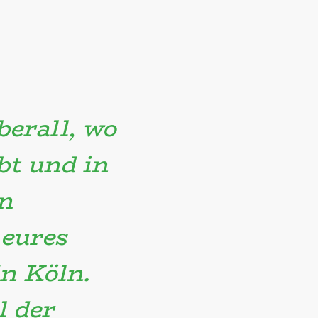
berall, wo
bt und in
n
eures
n Köln.
l der