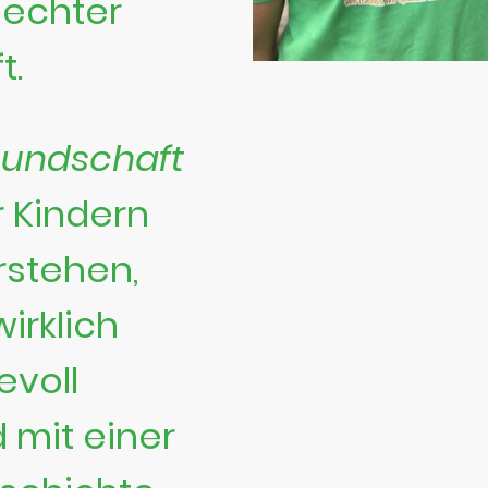
 echter
t.
eundschaft
 Kindern
rstehen,
irklich
evoll
nd mit einer