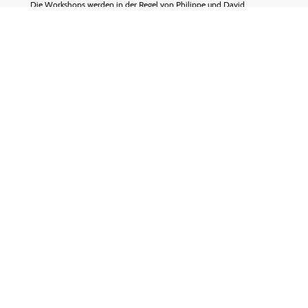
Die Workshops werden in der Regel von Philippe und David
durchgeführt. Mit bis zu 8 Mensch-Hund-Teams an 1-2 Tagen, je
nach Format.
ZU UNSEREN WORKSHOPS